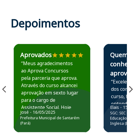
Depoimentos
Estudante José recomenda o Aprova Concursos em depoime
Estudante Elais
Aprovados
Quem
“Meus agradecimentos
conhece,
ao Aprova Concursos
aprova
pela parceria que aprova.
“Excelente 
Através do curso alcancei
dos conteú
aprovação em sexto lugar
curso, ficou
para o cargo de
entender e
Assistente Social. Hoje
Elais - 15/07
prática atr
José - 16/05/2025
SGC: SEC BA - 
estou atuando na
resolução 
Prefeitura Municipal de Santarém
Educação Básic
Prefeitura de Santarém.
(Pará)
Inglesa (Edital
questões.”
Obrigado ao professores
e ao APROVA!”