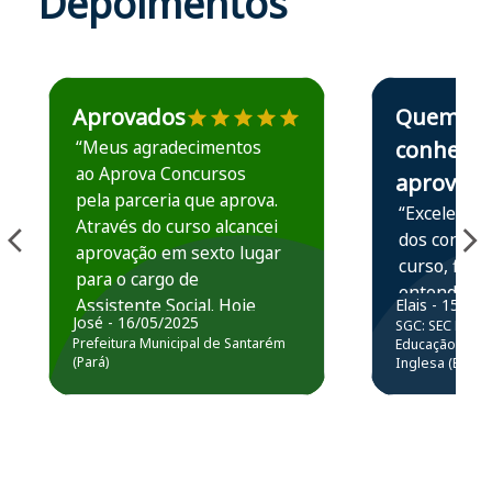
Depoimentos
Estudante José recomenda o Aprova Concursos em depoime
Estudante Elais
Aprovados
Quem
“Meus agradecimentos
conhece,
ao Aprova Concursos
aprova
pela parceria que aprova.
“Excelente 
Através do curso alcancei
dos conteú
aprovação em sexto lugar
curso, ficou
para o cargo de
entender e
Assistente Social. Hoje
Elais - 15/07
prática atr
José - 16/05/2025
SGC: SEC BA - 
estou atuando na
resolução 
Prefeitura Municipal de Santarém
Educação Básic
Prefeitura de Santarém.
(Pará)
Inglesa (Edital
questões.”
Obrigado ao professores
e ao APROVA!”