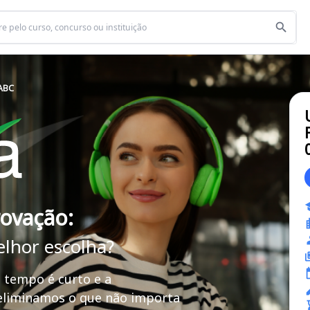
 ABC
rovação:
elhor escolha?
 tempo é curto e a
 eliminamos o que não importa