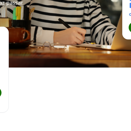
z passar.
 (SP)
ral do ABC