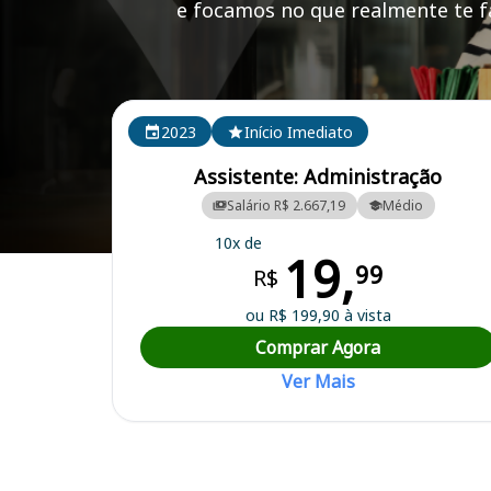
e focamos no que realmente te fa
Cursos em destaque para passar no concurso UFABC
2023
Início Imediato
Assistente: Administração
Salário R$ 2.667,19
Médio
10x de
19,
Curso Preparatório para o Concurso UFABC (SP) - Universidade Fede
99
R$
ou R$ 199,90 à vista
Comprar Agora
Ver Mais