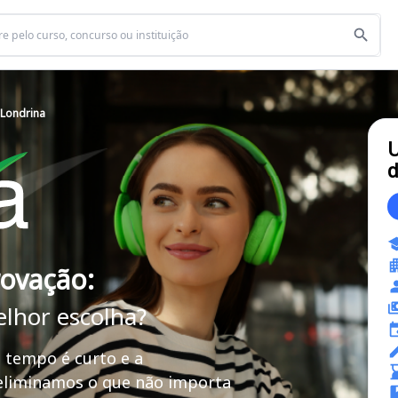
 Londrina
U
d
rovação:
elhor escolha?
 tempo é curto e a
 eliminamos o que não importa