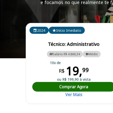
e focamos no que realmente te fa
Cursos em destaque para passar no concurso UEL (P
2024
Início Imediato
Técnico: Administrativo
Salário R$ 4.866,34
Médio
Curso Preparatório para o Concurso UEL (PR) - Universidade Estadua
10x de
19,
99
R$
ou R$ 199,90 à vista
Comprar Agora
Ver Mais