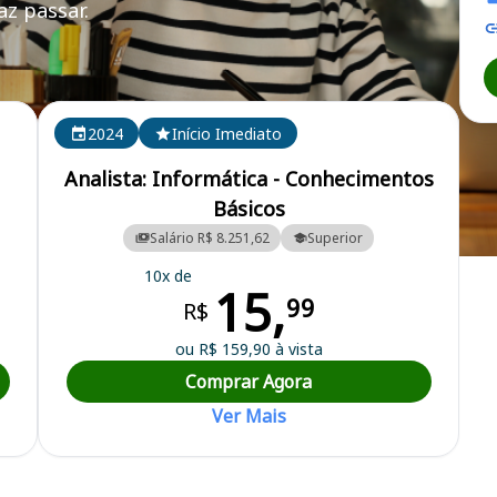
z passar.
R)
2024
Início Imediato
Analista: Informática - Conhecimentos
Básicos
Salário R$ 8.251,62
Superior
l de Londrina
10x de
15,
99
R$
ou R$ 159,90 à vista
Comprar Agora
Ver Mais