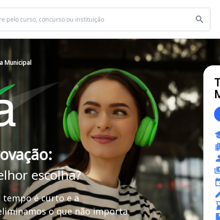
a Municipal
T
M
rovação:
elhor escolha?
 tempo é curto e a
 eliminamos o que não importa