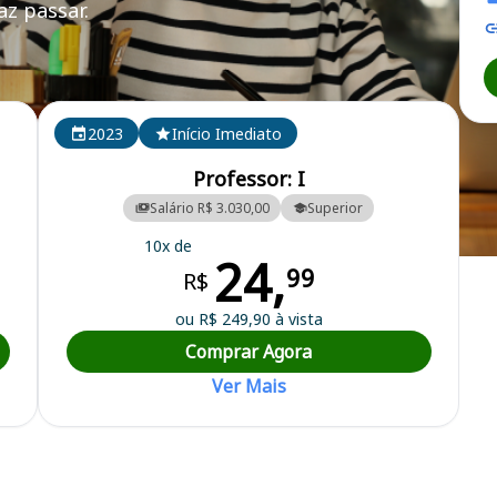
z passar.
2023
Início Imediato
Professor: I
Salário R$ 3.030,00
Superior
10x de
24,
icipal
99
R$
ou R$ 249,90 à vista
Comprar Agora
Ver Mais