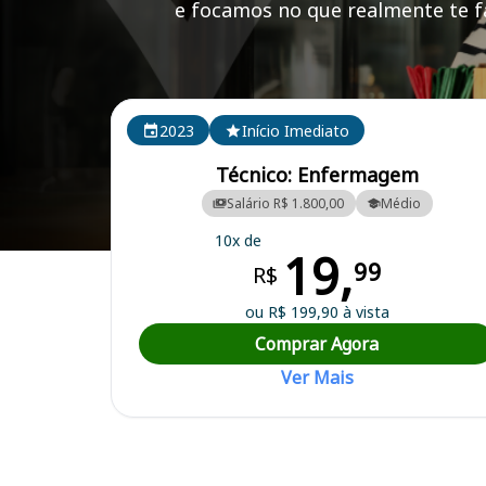
e focamos no que realmente te fa
Cursos em destaque para passar no concurso
2023
Início Imediato
Técnico: Enfermagem
Salário R$ 1.800,00
Médio
10x de
19,
Curso Preparatório para o Concurso Tupanatinga/PE - Prefeitura Mun
99
R$
ou R$ 199,90 à vista
Comprar Agora
Ver Mais