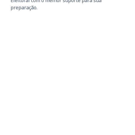
Eleitoral com o melhor suporte para sua
preparação.