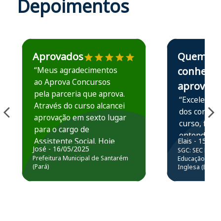
Depoimentos
Estudante José recomenda o Aprova Concursos em depoime
Estudante Elais
Aprovados
Quem
“Meus agradecimentos
conhece,
ao Aprova Concursos
aprova
pela parceria que aprova.
“Excelente 
Através do curso alcancei
dos conteú
aprovação em sexto lugar
curso, ficou
para o cargo de
entender e
Assistente Social. Hoje
Elais - 15/07
prática atr
José - 16/05/2025
SGC: SEC BA - 
estou atuando na
resolução 
Prefeitura Municipal de Santarém
Educação Básic
Prefeitura de Santarém.
(Pará)
Inglesa (Edital
questões.”
Obrigado ao professores
e ao APROVA!”