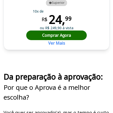
Superior
10x de
24,
99
R$
ou R$ 249,90 à vista
Comprar Agora
Ver Mais
Cursos em destaque para passar no concurso TSE UNIFICADO
Da preparação à aprovação:
Por que o Aprova é a melhor
escolha?
Você quer ser aprovado(a), mas o tempo é curto