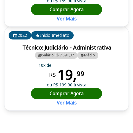
ou R$ 159,90 à vista
Comprar Agora
Ver Mais
2022
Início Imediato
Técnico: Judiciário - Administrativa
Salário R$ 7.591,37
Médio
10x de
19,
99
R$
ou R$ 199,90 à vista
Comprar Agora
Ver Mais
Cursos em destaque para passar no concurso TRT 13 (PB)