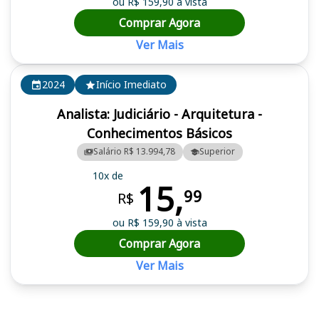
ou R$ 159,90 à vista
Comprar Agora
Ver Mais
2024
Início Imediato
Analista: Judiciário - Arquitetura -
Conhecimentos Básicos
Salário R$ 13.994,78
Superior
10x de
15,
99
R$
ou R$ 159,90 à vista
Comprar Agora
Ver Mais
Cursos em destaque para passar no concurso TRT 10 (DF, TO)