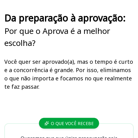
Da preparação à aprovação:
Por que o Aprova é a melhor
escolha?
Você quer ser aprovado(a), mas o tempo é curto
e a concorrência é grande. Por isso, eliminamos
o que não importa e focamos no que realmente
te faz passar.
Cursos TRT 10 (DF, TO)
O QUE VOCÊ RECEBE