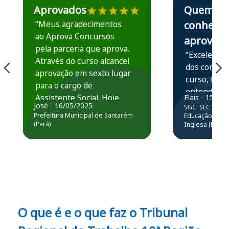
Aprovados
Quem
“Meus agradecimentos
conhece,
ao Aprova Concursos
aprova
pela parceria que aprova.
“Excelente 
Através do curso alcancei
dos conteú
aprovação em sexto lugar
curso, ficou
para o cargo de
entender e
Assistente Social. Hoje
Elais - 15/07
prática atr
José - 16/05/2025
SGC: SEC BA - 
estou atuando na
resolução 
Prefeitura Municipal de Santarém
Educação Básic
Prefeitura de Santarém.
(Pará)
Inglesa (Edital
questões.”
Obrigado ao professores
e ao APROVA!”
O que é e o que faz o Tribunal