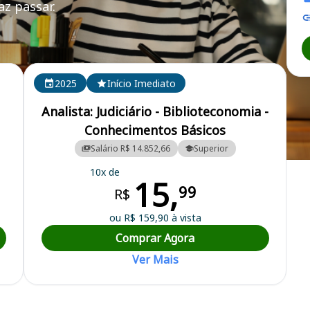
z passar.
(RJ)
2025
Início Imediato
Analista: Judiciário - Biblioteconomia -
Conhecimentos Básicos
Salário R$ 14.852,66
Superior
o Trabalho 1ª Região
10x de
15,
99
R$
ou R$ 159,90 à vista
Comprar Agora
Ver Mais