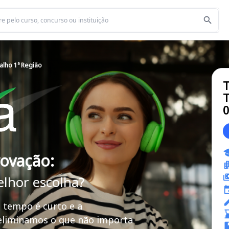
alho 1ª Região
T
T
rovação:
elhor escolha?
 tempo é curto e a
 eliminamos o que não importa