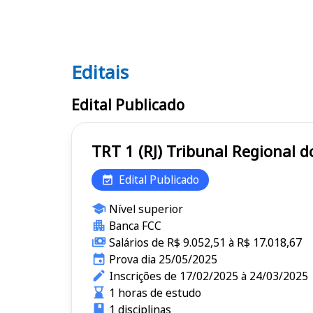
Editais
Editais TRT 1 (RJ)
Edital Publicado
TRT 1 (RJ) Tribunal Reg
Edital Publicado
Nível superior
Banca FCC
Salários de R$ 9.052,51 à R$ 17.018,67
Prova dia 25/05/2025
Inscrições de 17/02/2025 à 24/03/2025
1 horas de estudo
1 disciplinas