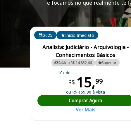
e focamos no que realmente te fa
Cursos em destaque para passar no concurso TRT 1 
2025
Início Imediato
Analista: Judiciário - Arquivologia -
Conhecimentos Básicos
Salário R$ 14.852,66
Superior
Curso Preparatório para o Concurso TRT 1 (RJ) - Tribunal Regional d
10x de
15,
99
R$
ou R$ 159,90 à vista
Comprar Agora
Ver Mais