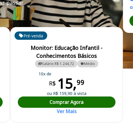
z passar.
Pré-venda
Monitor: Educação Infantil -
Conhecimentos Básicos
Salário R$ 1.244,72
Médio
al
10x de
15,
99
R$
ou R$ 159,90 à vista
Comprar Agora
Ver Mais