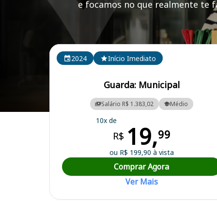
e focamos no que realmente te fa
Cursos em destaque para passar no concurso
2024
Início Imediato
Guarda: Municipal
Salário R$ 1.383,02
Médio
Curso Preparatório para o Concurso Três Rios/RJ - Prefeitura Municip
10x de
19,
99
R$
ou R$ 199,90 à vista
Comprar Agora
Ver Mais