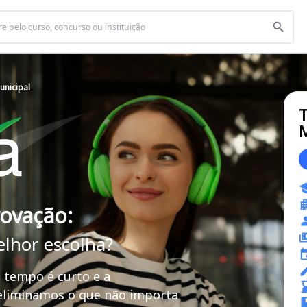
unicipal
T
M
rovação:
elhor escolha?
 tempo é curto e a
 eliminamos o que não importa