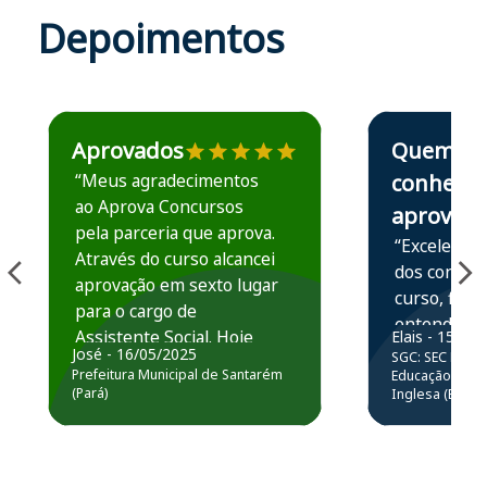
Depoimentos
Estudante José recomenda o Aprova Concursos em depoime
Estudante Elais
Aprovados
Quem
“Meus agradecimentos
conhece,
ao Aprova Concursos
aprova
pela parceria que aprova.
“Excelente 
Através do curso alcancei
dos conteú
aprovação em sexto lugar
curso, ficou
para o cargo de
entender e
Assistente Social. Hoje
Elais - 15/07
prática atr
José - 16/05/2025
SGC: SEC BA - 
estou atuando na
resolução 
Prefeitura Municipal de Santarém
Educação Básic
Prefeitura de Santarém.
(Pará)
Inglesa (Edital
questões.”
Obrigado ao professores
e ao APROVA!”