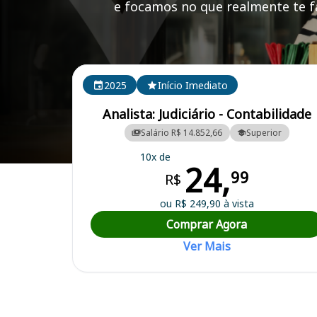
e focamos no que realmente te fa
Cursos em destaque para passar no concurso TRE T
2025
Início Imediato
Analista: Judiciário - Contabilidade
Salário R$ 14.852,66
Superior
10x de
24,
Curso Preparatório para o Concurso TRE TO - Tribunal Regional Eleit
99
R$
ou R$ 249,90 à vista
Comprar Agora
Ver Mais