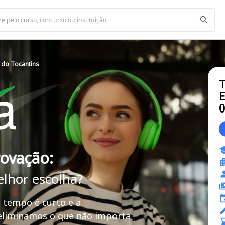
l do Tocantins
T
E
rovação:
elhor escolha?
 tempo é curto e a
 eliminamos o que não importa