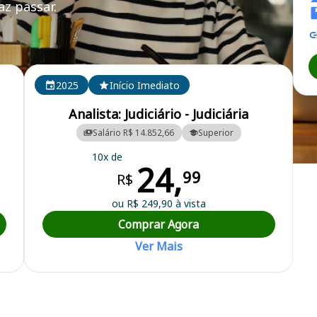
z passar.
O
2025
Início Imediato
Analista: Judiciário - Judiciária
Salário R$ 14.852,66
Superior
10x de
24,
oral do Tocantins
99
R$
ou R$ 249,90 à vista
Comprar Agora
Ver Mais