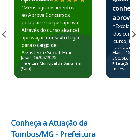
“Meus agradecimentos
conhece,
ao Aprova Concursos
aprova
pela parceria que aprova.
“Excelente 
Através do curso alcancei
dos conteú
aprovação em sexto lugar
curso, ficou
para o cargo de
entender e
Assistente Social. Hoje
Elais - 15/07
prática atr
José - 16/05/2025
SGC: SEC BA - 
estou atuando na
resolução 
Prefeitura Municipal de Santarém
Educação Básic
Prefeitura de Santarém.
(Pará)
Inglesa (Edital
questões.”
Obrigado ao professores
e ao APROVA!”
Conheça a Atuação da
Tombos/MG - Prefeitura