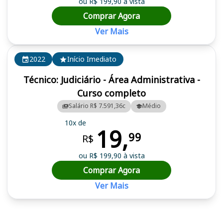
ou R$ 199,90 à vista
Comprar Agora
Ver Mais
2022
Início Imediato
Técnico: Judiciário - Área Administrativa -
Curso completo
Salário R$ 7.591,36c
Médio
10x de
19,
99
R$
ou R$ 199,90 à vista
Comprar Agora
Ver Mais
Cursos em destaque para passar no concurso TJDFT, TJ DFT. TJ D