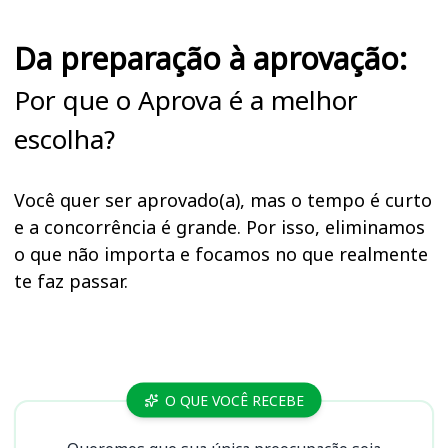
Da preparação à aprovação:
Por que o Aprova é a melhor
escolha?
Você quer ser aprovado(a), mas o tempo é curto
e a concorrência é grande. Por isso, eliminamos
o que não importa e focamos no que realmente
te faz passar.
Cursos TJDFT, TJ DFT. TJ DF
O QUE VOCÊ RECEBE