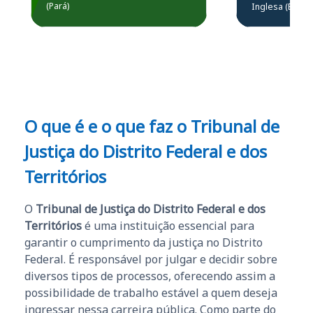
Prefeitura de Santarém.
(Pará)
Inglesa (Edital
questões.”
Obrigado ao professores
e ao APROVA!”
O que é e o que faz o Tribunal de
Justiça do Distrito Federal e dos
Territórios
O
Tribunal de Justiça do Distrito Federal e dos
Territórios
é uma instituição essencial para
garantir o cumprimento da justiça no Distrito
Federal. É responsável por julgar e decidir sobre
diversos tipos de processos, oferecendo assim a
possibilidade de trabalho estável a quem deseja
ingressar nessa carreira pública. Como parte do