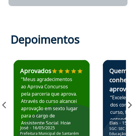
Depoimentos
Estudante José recomenda o Aprova Concursos em depoime
Estudante Elais
Aprovados
Quem
“Meus agradecimentos
conhece,
ao Aprova Concursos
aprova
pela parceria que aprova.
“Excelente 
Através do curso alcancei
dos conteú
aprovação em sexto lugar
curso, ficou
para o cargo de
entender e
Assistente Social. Hoje
Elais - 15/07
prática atr
José - 16/05/2025
SGC: SEC BA - 
estou atuando na
resolução 
Prefeitura Municipal de Santarém
Educação Básic