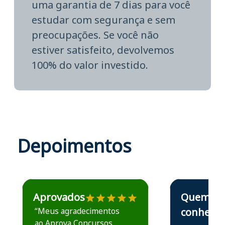
uma garantia de 7 dias para você
estudar com segurança e sem
preocupações. Se você não
estiver satisfeito, devolvemos
100% do valor investido.
Depoimentos
Estudante José recomenda o Aprova Concursos em depoime
Estudante Elais
Aprovados
Quem
“Meus agradecimentos
conhece,
ao Aprova Concursos