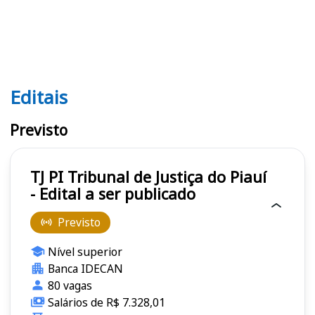
Editais
Editais TJ PI
Previsto
TJ PI Tribunal de Justiça do Piauí
- Edital a ser publicado
Previsto
Nível superior
Banca IDECAN
80 vagas
Salários de R$ 7.328,01