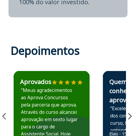
100% do valor investido.
Depoimentos
Estudante José recomenda o Aprova Concursos em depoime
Estudante Elais
Aprovados
Quem
“Meus agradecimentos
conhece,
ao Aprova Concursos
aprova
pela parceria que aprova.
“Excelente 
Através do curso alcancei
dos conteú
aprovação em sexto lugar
curso, ficou
para o cargo de
entender e
Assistente Social. Hoje
Elais - 15/07