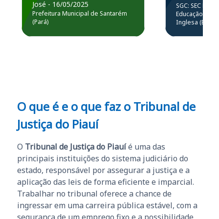
prática atr
José - 16/05/2025
SGC: SEC BA - 
estou atuando na
resolução 
Prefeitura Municipal de Santarém
Educação Básic
Prefeitura de Santarém.
(Pará)
Inglesa (Edital
questões.”
Obrigado ao professores
e ao APROVA!”
O que é e o que faz o Tribunal de
Justiça do Piauí
O
Tribunal de Justiça do Piauí
é uma das
principais instituições do sistema judiciário do
estado, responsável por assegurar a justiça e a
aplicação das leis de forma eficiente e imparcial.
Trabalhar no tribunal oferece a chance de
ingressar em uma carreira pública estável, com a
segurança de um emprego fixo e a possibilidade