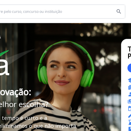
á
T
P
rovação:
elhor escolha?
 tempo é curto e a
 eliminamos o que não importa