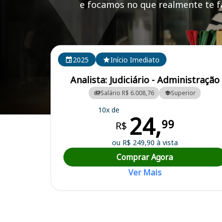
e focamos no que realmente te fa
Cursos em destaque para passar no concurso TJ PA
2025
Início Imediato
Analista: Judiciário - Administração
Salário R$ 6.008,76
Superior
10x de
24,
Curso Preparatório para o Concurso TJ PA - Tribunal de Justiça do Pa
99
R$
ou R$ 249,90 à vista
Comprar Agora
Ver Mais