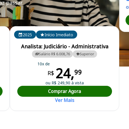
z passar.
2025
Início Imediato
Analista: Judiciário - Administrativa
Salário R$ 6.008,76
Superior
10x de
24,
rá
99
R$
ou R$ 249,90 à vista
Comprar Agora
Ver Mais