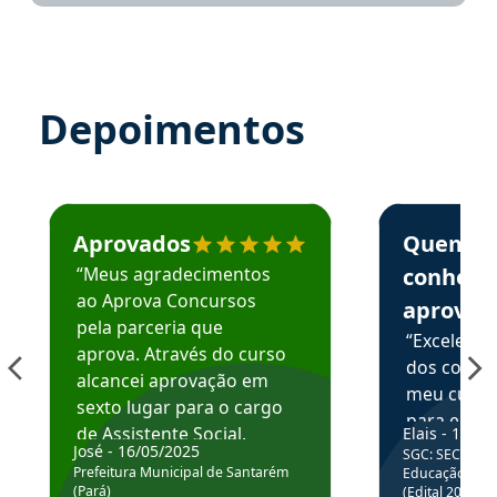
Depoimentos
Estudante José recomenda o Aprova Concursos em depoime
Estudante Elai
Aprovados
Quem
“Meus agradecimentos
conhece
ao Aprova Concursos
aprova
pela parceria que
“Excelente
aprova. Através do curso
dos conte
alcancei aprovação em
meu curso,
sexto lugar para o cargo
para enten
de Assistente Social.
Elais - 15/07
colocar em
José - 16/05/2025
SGC: SEC BA - 
Hoje estou atuando na
através da
Prefeitura Municipal de Santarém
Educação Básic
Prefeitura de Santarém.
(Pará)
(Edital 2025_0