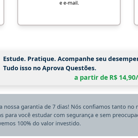
e e-mail.
Estude. Pratique. Acompanhe seu desempe
Tudo isso no Aprova Questões.
a partir de R$ 14,9
a nossa garantia de 7 dias! Nós confiamos tanto no
ias para você estudar com segurança e sem preocupaç
lvemos 100% do valor investido.