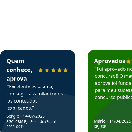
rsos em depoimento
Estudante Sergio recomenda o Aprova Concursos em depoimento
Estudante Mário reco
Quem
Aprovados
conhece,
“Fui aprovado n
concurso!! O mat
aprova
aprova foi fund
“Excelente essa aula,
para meu suces
consegui assimilar todos
concurso publico
os conteúdos
explicados.”
Sergio - 14/07/2025
Mário - 11/04/2025
SGC: CBM RJ - Soldado (Edital
2025_001)
SEJUSP