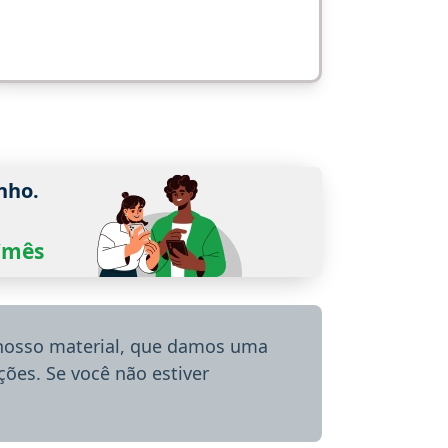
nho.
0/mês
 nosso material, que damos uma
ões. Se você não estiver