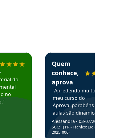
menda o Aprova Concursos em depoimento
Estudante Alessandra recomenda o Aprova 
Quem
o
conhece,
erial do
aprova
amental
“Apredendo muito no
so no
meu curso do
.”
Aprova..parabéns pelas
aulas são dinâmicas e
me ajudam a entender
Alessandra - 03/07/2025
melhor os assuntos.”
SGC: TJ PR - Técnico: Judiciário (Edital
2025_006)