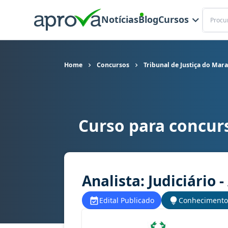
Buscar
Notícias
Blog
Cursos
Home
Concursos
Tribunal de Justiça do Mar
Curso para concur
Curso para concurso TJ MA - Tribunal de Justiça
Analista: Judiciário -
Edital Publicado
Conhecimento