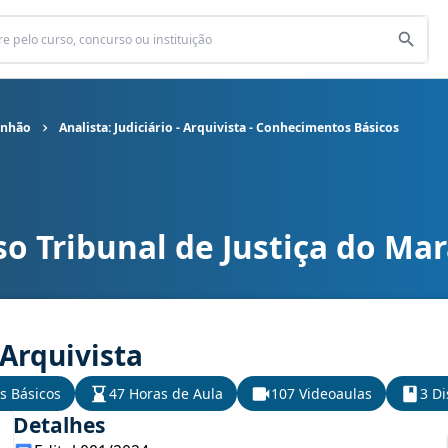
anhão
Analista: Judiciário - Arquivista - Conhecimentos Básicos
so Tribunal de Justiça do Ma
 do Maranhão cargo Analista: Judiciário - Arquivista - Conheciment
 Arquivista
s Básicos
47 Horas de Aula
107 Videoaulas
3 Di
Detalhes