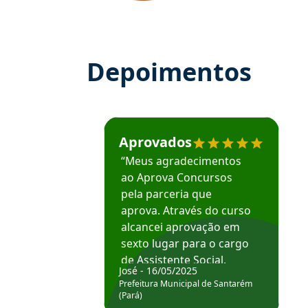
Depoimentos
Estudante José recomenda o Aprova Concu
Aprovados
“Meus agradecimentos
ao Aprova Concursos
pela parceria que
aprova. Através do curso
alcancei aprovação em
sexto lugar para o cargo
de Assistente Social.
José - 16/05/2025
Hoje estou atuando na
Prefeitura Municipal de Santarém
Prefeitura de Santarém.
(Pará)