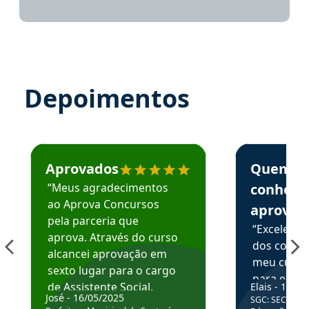
Depoimentos
Estudante José recomenda o Aprova Concursos em depoime
Estudante Elai
Aprovados
Quem
“Meus agradecimentos
conhece
ao Aprova Concursos
aprova
pela parceria que
“Excelente
aprova. Através do curso
dos conte
alcancei aprovação em
meu curso,
sexto lugar para o cargo
para enten
de Assistente Social.
Elais - 15/07
colocar em
José - 16/05/2025
SGC: SEC BA - 
Hoje estou atuando na