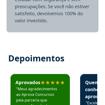
preocupações. Se você não estiver
satisfeito, devolvemos 100% do
valor investido.
Depoimentos
Estudante José recomenda o Aprova Concursos em depoime
Estudante Elai
Aprovados
Quem
“Meus agradecimentos
conhece
ao Aprova Concursos
aprova
pela parceria que
“Excelente