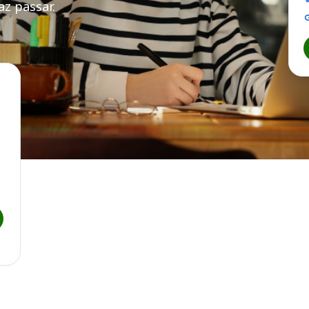
z passar.
agoas