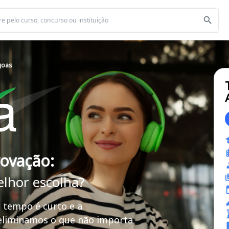
agoas
rovação:
elhor escolha?
 tempo é curto e a
 eliminamos o que não importa