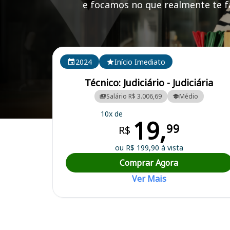
e focamos no que realmente te fa
Cursos em destaque para passar no concurso TJ AL
2024
Início Imediato
Técnico: Judiciário - Judiciária
Salário R$ 3.006,69
Médio
10x de
19,
Curso Preparatório para o Concurso TJ AL - Tribunal de Justiça de Al
99
R$
ou R$ 199,90 à vista
Comprar Agora
Ver Mais