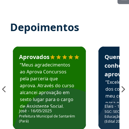
Depoimentos
Estudante José recomenda o Aprova Concursos em depoime
Estudante Elai
Aprovados
Quem
“Meus agradecimentos
conhece
ao Aprova Concursos
aprova
pela parceria que
“Excelente
aprova. Através do curso
dos conte
alcancei aprovação em
meu curso,
sexto lugar para o cargo
para enten
de Assistente Social.
Elais - 15/07
colocar em
José - 16/05/2025
SGC: SEC BA - 
Hoje estou atuando na
através da
Prefeitura Municipal de Santarém
Educação Básic
Prefeitura de Santarém.
(Pará)
(Edital 2025_0
de questõe
Obrigado ao professores