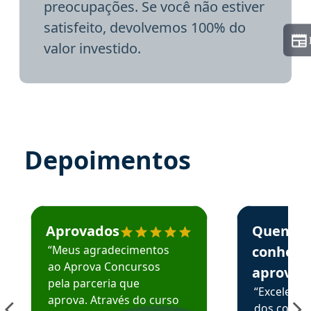
preocupações. Se você não estiver
satisfeito, devolvemos 100% do
valor investido.
Depoimentos
Estudante José recomenda o Aprova Concursos em depoime
Estudante Elai
Aprovados
Quem
“Meus agradecimentos
conhece
ao Aprova Concursos
aprova
pela parceria que
“Excelente
aprova. Através do curso
dos conte