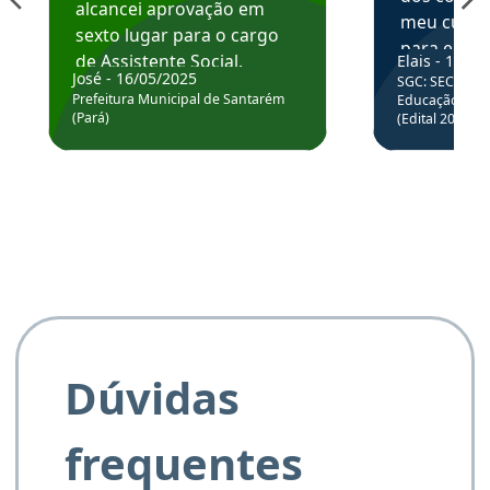
alcancei aprovação em
meu curso,
sexto lugar para o cargo
para enten
de Assistente Social.
Elais - 15/07
colocar em
José - 16/05/2025
SGC: SEC BA - 
Hoje estou atuando na
através da
Prefeitura Municipal de Santarém
Educação Básic
Prefeitura de Santarém.
(Pará)
(Edital 2025_0
de questõe
Obrigado ao professores
e ao APROVA!”
Dúvidas
frequentes