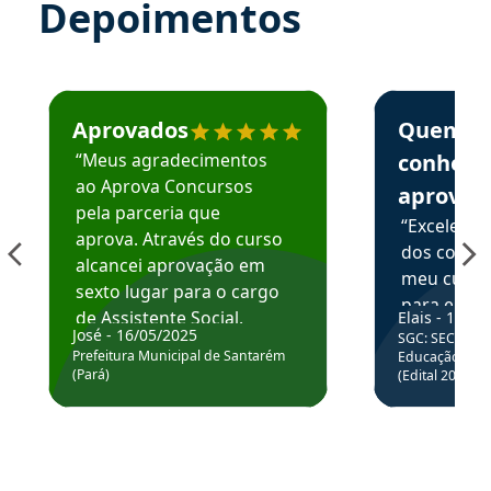
Depoimentos
Estudante José recomenda o Aprova Concursos em depoime
Estudante Elai
Aprovados
Quem
“Meus agradecimentos
conhece
ao Aprova Concursos
aprova
pela parceria que
“Excelente
aprova. Através do curso
dos conte
alcancei aprovação em
meu curso,
sexto lugar para o cargo
para enten
de Assistente Social.
Elais - 15/07
colocar em
José - 16/05/2025
SGC: SEC BA - 
Hoje estou atuando na
através da
Prefeitura Municipal de Santarém
Educação Básic
Prefeitura de Santarém.
(Pará)
(Edital 2025_0
de questõe
Obrigado ao professores
e ao APROVA!”