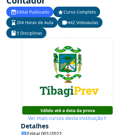
Contador
Edital Publicado
Curso Completo
204 Horas de Aula
442 Videoaulas
5 Disciplinas
Válido até a data da prova
Ver mais cursos desta instituição
Detalhes
Edital 001/2022