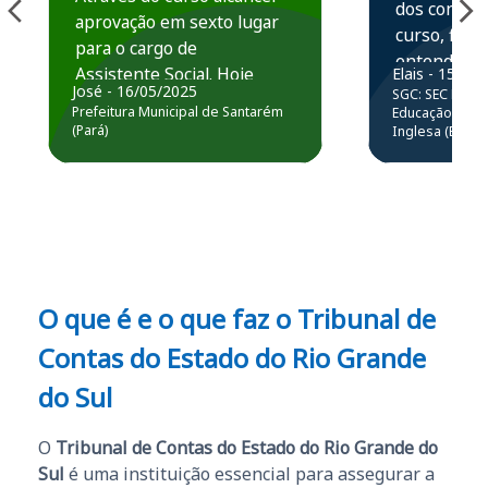
dos conteú
aprovação em sexto lugar
curso, ficou
para o cargo de
entender e
Assistente Social. Hoje
Elais - 15/07
prática atr
José - 16/05/2025
SGC: SEC BA - 
estou atuando na
resolução 
Prefeitura Municipal de Santarém
Educação Básic
Prefeitura de Santarém.
(Pará)
Inglesa (Edital
questões.”
Obrigado ao professores
e ao APROVA!”
O que é e o que faz o Tribunal de
Contas do Estado do Rio Grande
do Sul
O
Tribunal de Contas do Estado do Rio Grande do
Sul
é uma instituição essencial para assegurar a