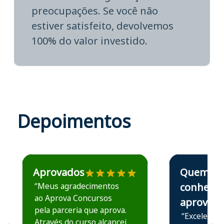
preocupações. Se você não
estiver satisfeito, devolvemos
100% do valor investido.
Depoimentos
Estudante José recomenda o Aprova Concursos em depoime
Estudante Elais
Aprovados
Quem
“Meus agradecimentos
conhece,
ao Aprova Concursos
aprova
pela parceria que aprova.
“Excelente 
Através do curso alcancei