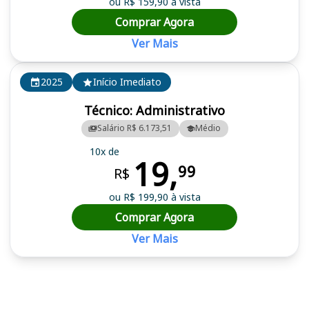
ou R$ 159,90 à vista
Comprar Agora
Ver Mais
2025
Início Imediato
Técnico: Administrativo
Salário R$ 6.173,51
Médio
10x de
19,
99
R$
ou R$ 199,90 à vista
Comprar Agora
Ver Mais
Cursos em destaque para passar no concurso TCE RN