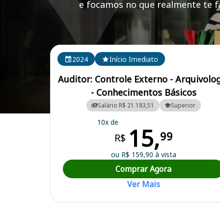
e focamos no que realmente te fa
Cursos em destaque para passar no concurso TC DF
2024
Início Imediato
Auditor: Controle Externo - Arquivolo
- Conhecimentos Básicos
Salário R$ 21.183,51
Superior
Curso Preparatório para o Concurso TC DF - Tribunal de Contas do D
10x de
15,
99
R$
ou R$ 159,90 à vista
Comprar Agora
Ver Mais