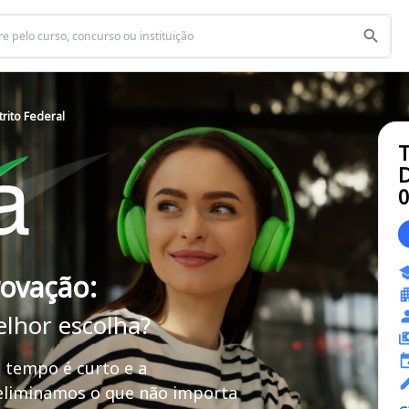
trito Federal
T
D
rovação:
elhor escolha?
 tempo é curto e a
 eliminamos o que não importa