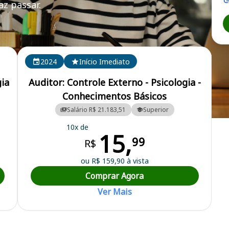
z passar.
2024
Início Imediato
gia
Auditor: Controle Externo - Psicologia -
Conhecimentos Básicos
Salário R$ 21.183,51
Superior
istrito Federal
10x de
15,
99
R$
ou R$ 159,90 à vista
Comprar Agora
Ver Mais