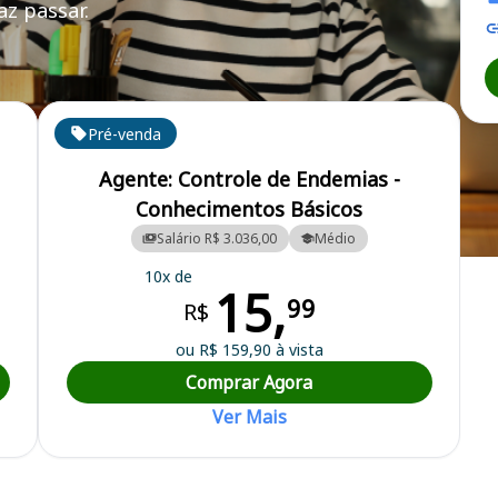
z passar.
Pré-venda
Agente: Controle de Endemias -
Conhecimentos Básicos
Salário R$ 3.036,00
Médio
icipal
10x de
15,
99
R$
ou R$ 159,90 à vista
Comprar Agora
Ver Mais