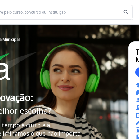
a Municipal
T
M
rovação:
elhor escolha?
 tempo é curto e a
 eliminamos o que não importa