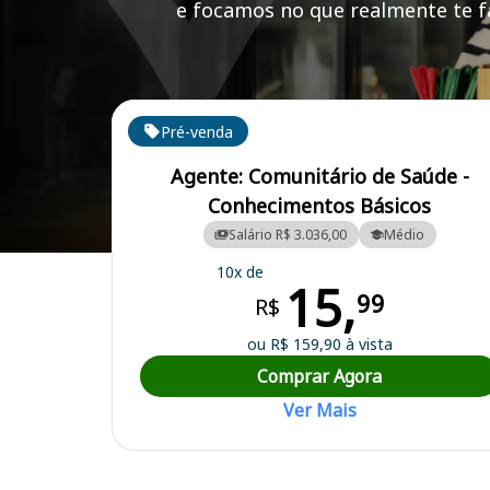
e focamos no que realmente te fa
Cursos em destaque para passar no concurso
Pré-venda
Agente: Comunitário de Saúde -
Conhecimentos Básicos
Salário R$ 3.036,00
Médio
Curso Preparatório para o Concurso Taquarituba/SP - Prefeitura Mun
10x de
15,
99
R$
ou R$ 159,90 à vista
Comprar Agora
Ver Mais