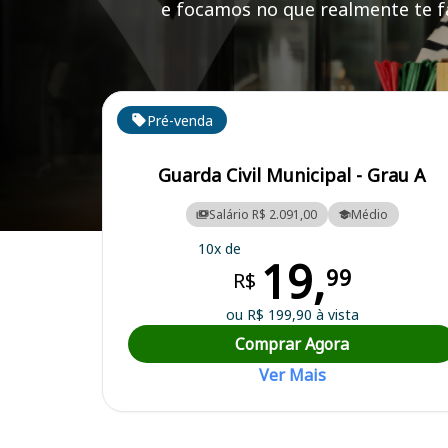
e focamos no que realmente te fa
Cursos em destaque para passar no concurso
Pré-venda
Guarda Civil Municipal - Grau A
Salário R$ 2.091,00
Médio
Curso Preparatório para o Concurso Taiúva/SP - Prefeitura Municipal
10x de
19,
99
R$
ou R$ 199,90 à vista
Comprar Agora
Ver Mais