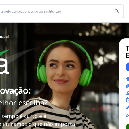
icipal
T
E
rovação:
elhor escolha?
 tempo é curto e a
 eliminamos o que não importa