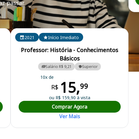
z passar.
2021
Início Imediato
Professor: História - Conhecimentos
Básicos
Salário R$ 9,21
Superior
10x de
15,
99
R$
ou R$ 159,90 à vista
Comprar Agora
Ver Mais