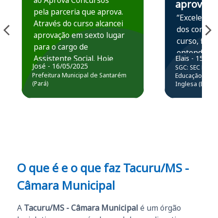
ao Aprova Concursos
aprova
pela parceria que aprova.
“Excelente 
Através do curso alcancei
dos conteú
aprovação em sexto lugar
curso, ficou
para o cargo de
entender e
Assistente Social. Hoje
Elais - 15/07
prática atr
José - 16/05/2025
SGC: SEC BA - 
estou atuando na
resolução 
Prefeitura Municipal de Santarém
Educação Básic
Prefeitura de Santarém.
(Pará)
Inglesa (Edital
questões.”
Obrigado ao professores
e ao APROVA!”
O que é e o que faz Tacuru/MS -
Câmara Municipal
A
Tacuru/MS - Câmara Municipal
é um órgão