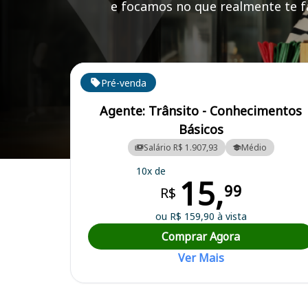
e focamos no que realmente te fa
Cursos em destaque para passar no concurso
Pré-venda
Agente: Trânsito - Conhecimentos
Básicos
Salário R$ 1.907,93
Médio
Curso Preparatório para o Concurso Taboão da Serra/SP - Prefeitura
10x de
15,
99
R$
ou R$ 159,90 à vista
Comprar Agora
Ver Mais