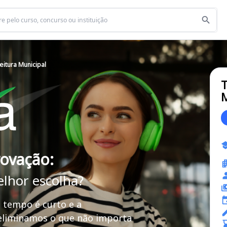
eitura Municipal
T
M
rovação:
elhor escolha?
 tempo é curto e a
 eliminamos o que não importa