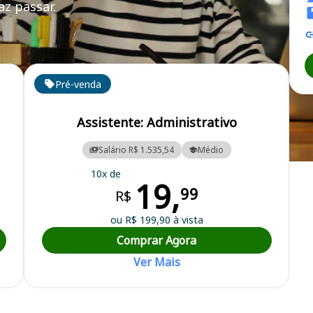
z passar.
Pré-venda
Assistente: Administrativo
Salário R$ 1.535,54
Médio
 Municipal
10x de
19,
99
R$
ou R$ 199,90 à vista
Comprar Agora
Ver Mais