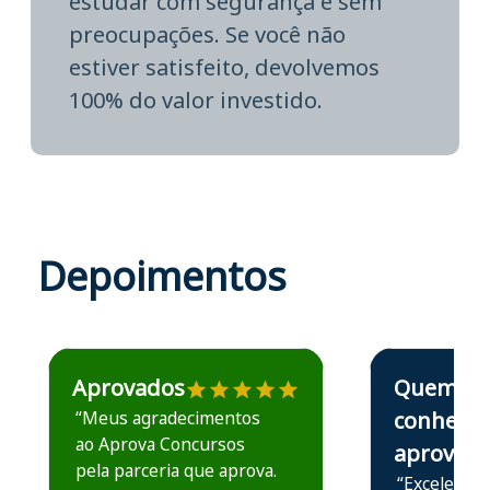
estudar com segurança e sem
preocupações. Se você não
estiver satisfeito, devolvemos
100% do valor investido.
Depoimentos
Estudante José recomenda o Aprova Concursos em depoime
Estudante Elais
Aprovados
Quem
“Meus agradecimentos
conhece,
ao Aprova Concursos
aprova
pela parceria que aprova.
“Excelente 