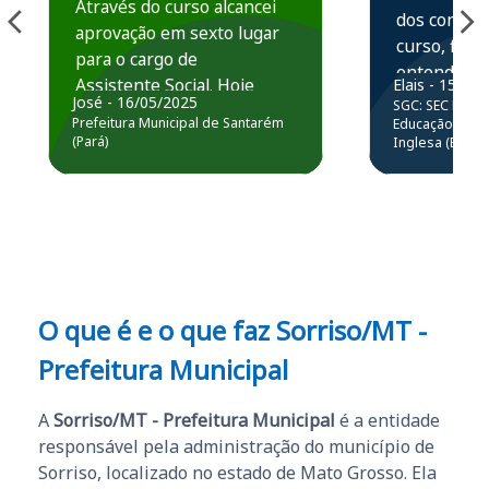
Através do curso alcancei
dos conteú
aprovação em sexto lugar
curso, ficou
para o cargo de
entender e
Assistente Social. Hoje
Elais - 15/07
prática atr
José - 16/05/2025
SGC: SEC BA - 
estou atuando na
resolução 
Prefeitura Municipal de Santarém
Educação Básic
Prefeitura de Santarém.
(Pará)
Inglesa (Edital
questões.”
Obrigado ao professores
e ao APROVA!”
O que é e o que faz Sorriso/MT -
Prefeitura Municipal
A
Sorriso/MT - Prefeitura Municipal
é a entidade
responsável pela administração do município de
Sorriso, localizado no estado de Mato Grosso. Ela