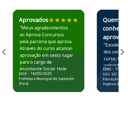
Estudante José recomenda o Aprova Concursos em depoime
Estudante Elais
Aprovados
Quem
“Meus agradecimentos
conhece,
ao Aprova Concursos
aprova
pela parceria que aprova.
“Excelente 
Através do curso alcancei
dos conteú
aprovação em sexto lugar
curso, ficou
para o cargo de
entender e
Assistente Social. Hoje
Elais - 15/07
prática atr
José - 16/05/2025
SGC: SEC BA - 
estou atuando na
resolução 
Prefeitura Municipal de Santarém
Educação Básic
Prefeitura de Santarém.
(Pará)
Inglesa (Edital
questões.”
Obrigado ao professores
e ao APROVA!”