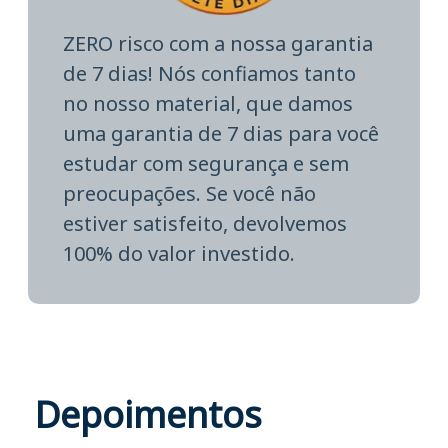
ZERO risco com a nossa garantia
de 7 dias! Nós confiamos tanto
no nosso material, que damos
uma garantia de 7 dias para você
estudar com segurança e sem
preocupações. Se você não
estiver satisfeito, devolvemos
100% do valor investido.
Depoimentos