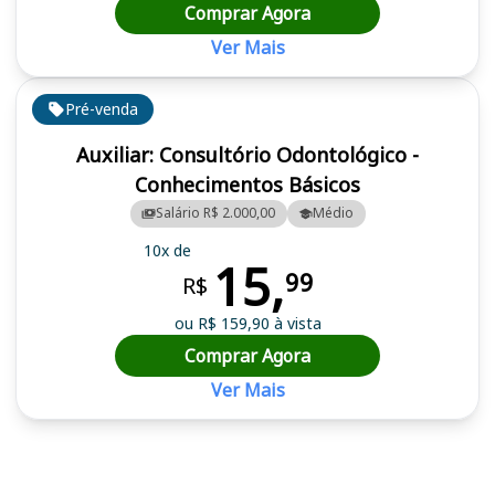
Comprar Agora
Ver Mais
Pré-venda
Auxiliar: Consultório Odontológico -
Conhecimentos Básicos
Salário R$ 2.000,00
Médio
10x de
15,
99
R$
ou R$ 159,90 à vista
Comprar Agora
Ver Mais
Cursos em destaque para passar no concurso