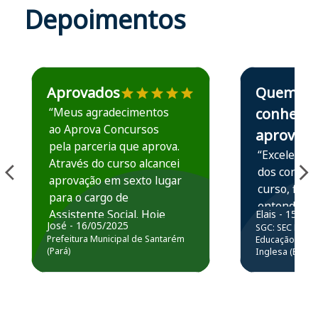
Depoimentos
Estudante José recomenda o Aprova Concursos em depoime
Estudante Elais
Aprovados
Quem
“Meus agradecimentos
conhece,
ao Aprova Concursos
aprova
pela parceria que aprova.
“Excelente 
Através do curso alcancei
dos conteú
aprovação em sexto lugar
curso, ficou
para o cargo de
entender e
Assistente Social. Hoje
Elais - 15/07
prática atr
José - 16/05/2025
SGC: SEC BA - 
estou atuando na
resolução 
Prefeitura Municipal de Santarém
Educação Básic
Prefeitura de Santarém.
(Pará)
Inglesa (Edital
questões.”
Obrigado ao professores
e ao APROVA!”