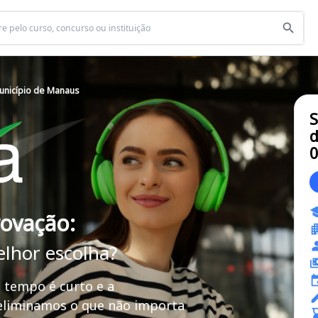
unicípio de Manaus
S
d
rovação:
elhor escolha?
 tempo é curto e a
 eliminamos o que não importa