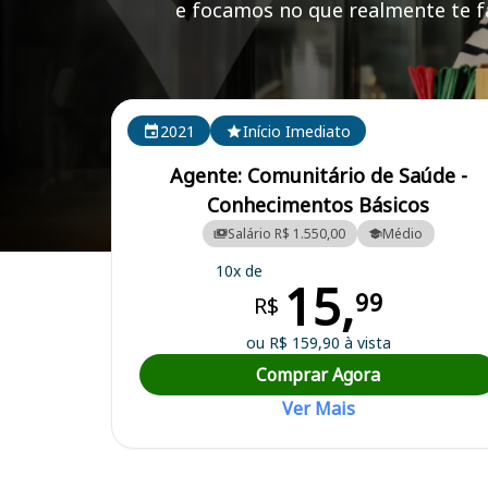
e focamos no que realmente te fa
Cursos em destaque para passar no concurso SEMS
2021
Início Imediato
Agente: Comunitário de Saúde -
Conhecimentos Básicos
Salário R$ 1.550,00
Médio
Curso Preparatório para o Concurso SEMSA AM - Secretaria de Saú
10x de
15,
99
R$
ou R$ 159,90 à vista
Comprar Agora
Ver Mais