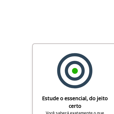
Estude o essencial, do jeito
certo
Você saberá exatamente o que