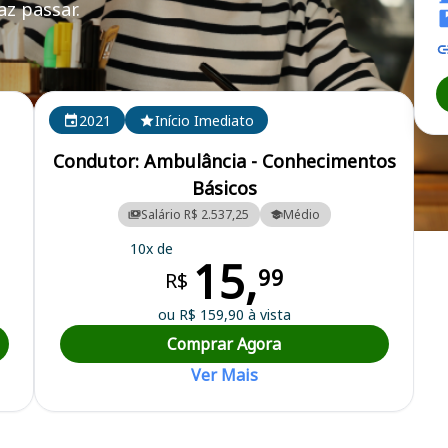
z passar.
A AM
2021
Início Imediato
Condutor: Ambulância - Conhecimentos
Básicos
Salário R$ 2.537,25
Médio
de do Município de Manaus
10x de
15,
99
R$
ou R$ 159,90 à vista
Comprar Agora
Ver Mais