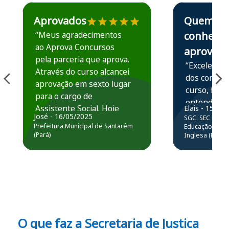
Estudante José recomenda o Aprova Concursos em depoime
Estudante Elais
Aprovados
Quem
“Meus agradecimentos
conhece,
ao Aprova Concursos
aprova
pela parceria que aprova.
“Excelente 
Através do curso alcancei
dos conteú
aprovação em sexto lugar
curso, ficou
para o cargo de
entender e
Assistente Social. Hoje
Elais - 15/07
prática atr
José - 16/05/2025
SGC: SEC BA - 
estou atuando na
resolução 
Prefeitura Municipal de Santarém
Educação Básic
Prefeitura de Santarém.
(Pará)
Inglesa (Edital
questões.”
Obrigado ao professores
e ao APROVA!”
O que faz a Secretaria de Justica