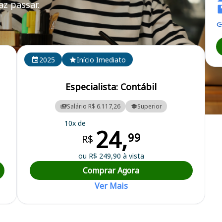
z passar.
 SP
2025
Início Imediato
Especialista: Contábil
Salário R$ 6.117,26
Superior
nda do Estado de São Paulo
10x de
24,
99
R$
ou R$ 249,90 à vista
Comprar Agora
Ver Mais