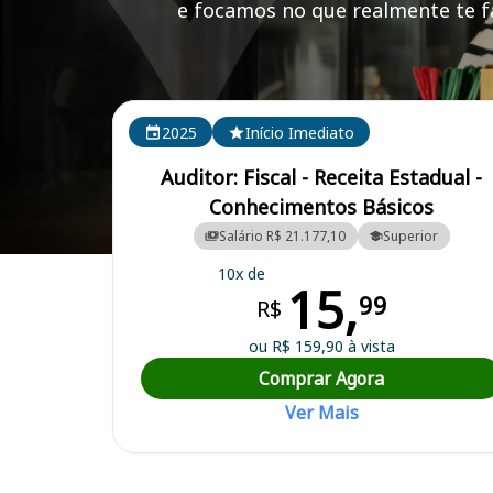
e focamos no que realmente te fa
Cursos em destaque para passar no concurso SEFAZ
2025
Início Imediato
Auditor: Fiscal - Receita Estadual -
Conhecimentos Básicos
Salário R$ 21.177,10
Superior
Curso Preparatório para o Concurso SEFAZ SP - Secretaria da Faze
10x de
15,
99
R$
ou R$ 159,90 à vista
Comprar Agora
Ver Mais