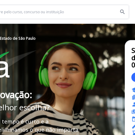
 Estado de São Paulo
S
d
rovação:
elhor escolha?
 tempo é curto e a
 eliminamos o que não importa