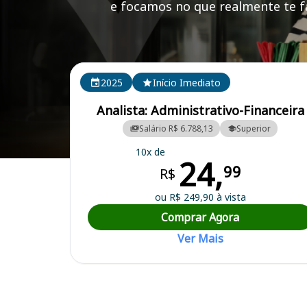
e focamos no que realmente te fa
Cursos em destaque para passar no concurso SEFAZ
2025
Início Imediato
Analista: Administrativo-Financeira
Salário R$ 6.788,13
Superior
10x de
24,
Curso Preparatório para o Concurso SEFAZ RJ - Secretaria de Estado
99
R$
ou R$ 249,90 à vista
Comprar Agora
Ver Mais