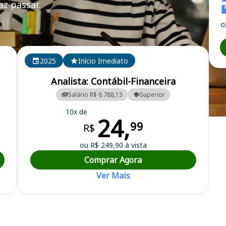
z passar.
 RJ
2025
Início Imediato
Analista: Contábil-Financeira
Salário R$ 6.788,13
Superior
10x de
24,
 de Fazenda do Rio de Janeiro
99
R$
ou R$ 249,90 à vista
Comprar Agora
Ver Mais