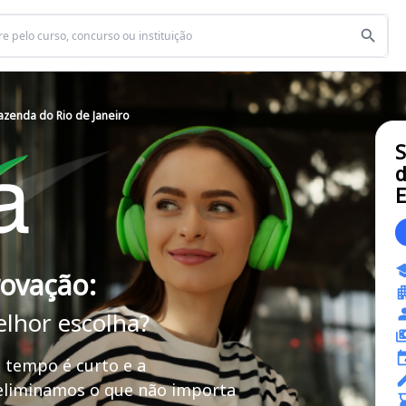
azenda do Rio de Janeiro
S
d
E
rovação:
elhor escolha?
 tempo é curto e a
 eliminamos o que não importa