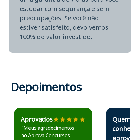
estudar com segurança e sem
preocupações. Se você não
estiver satisfeito, devolvemos
100% do valor investido.
Depoimentos
Estudante José recomenda o Aprova Concursos em depoime
Estudante Elais
Aprovados
Quem
“Meus agradecimentos
conhece,
ao Aprova Concursos
aprova