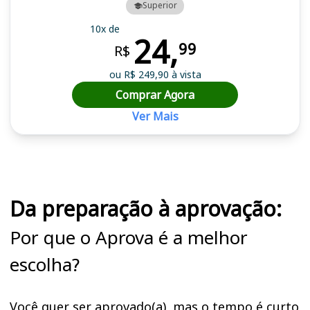
Superior
10x de
24,
99
R$
ou R$ 249,90 à vista
Comprar Agora
Ver Mais
Cursos em destaque para passar no concurso SEEDUC RJ
Da preparação à aprovação:
Por que o Aprova é a melhor
escolha?
Você quer ser aprovado(a), mas o tempo é curto