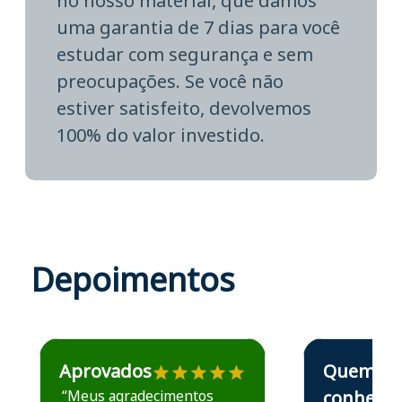
no nosso material, que damos
uma garantia de 7 dias para você
estudar com segurança e sem
preocupações. Se você não
estiver satisfeito, devolvemos
100% do valor investido.
Depoimentos
Estudante José recomenda o Aprova Concursos em depoime
Estudante Elais
Aprovados
Quem
“Meus agradecimentos
conhece,