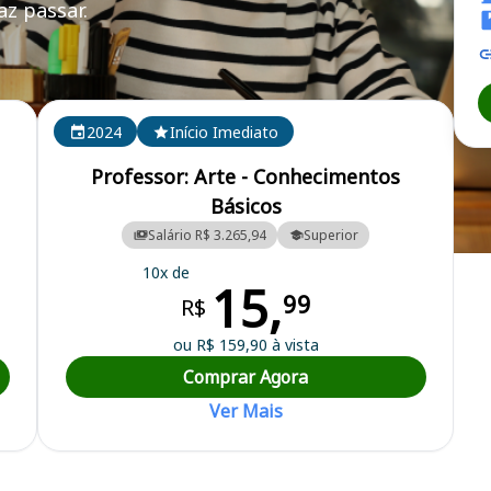
z passar.
ES
2024
Início Imediato
Professor: Arte - Conhecimentos
Básicos
Salário R$ 3.265,94
Superior
 da Educação do Espírito Santo
10x de
15,
99
R$
ou R$ 159,90 à vista
Comprar Agora
Ver Mais