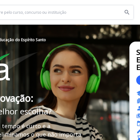
ducação do Espírito Santo
S
E
E
rovação:
elhor escolha?
 tempo é curto e a
 eliminamos o que não importa