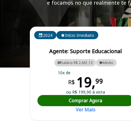
e focamos no que realmente te fa
Cursos em destaque para passar no concurso SEDU 
2024
Início Imediato
Agente: Suporte Educacional
Salário R$ 2.661,13
Médio
Curso Preparatório para o Concurso SEDU ES - Secretaria de Estado
10x de
19,
99
R$
ou R$ 199,90 à vista
Comprar Agora
Ver Mais