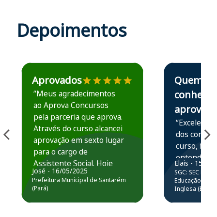
Depoimentos
Estudante José recomenda o Aprova Concursos em depoime
Estudante Elais
Aprovados
Quem
“Meus agradecimentos
conhece,
ao Aprova Concursos
aprova
pela parceria que aprova.
“Excelente 
Através do curso alcancei
dos conteú
aprovação em sexto lugar
curso, ficou
para o cargo de
entender e
Assistente Social. Hoje
Elais - 15/07
prática atr
José - 16/05/2025
SGC: SEC BA - 
estou atuando na
resolução 
Prefeitura Municipal de Santarém
Educação Básic
Prefeitura de Santarém.
(Pará)
Inglesa (Edital
questões.”
Obrigado ao professores
e ao APROVA!”