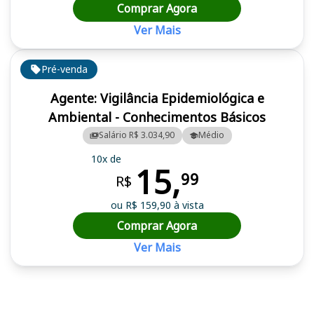
Comprar Agora
Ver Mais
Pré-venda
Agente: Vigilância Epidemiológica e
Ambiental - Conhecimentos Básicos
Salário R$ 3.034,90
Médio
10x de
15,
99
R$
ou R$ 159,90 à vista
Comprar Agora
Ver Mais
Cursos em destaque para passar no concurso