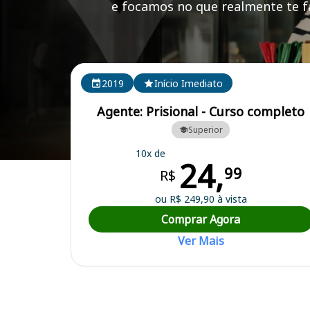
e focamos no que realmente te fa
Cursos em destaque para passar no concurso SEAP
2019
Início Imediato
Agente: Prisional - Curso completo
Superior
10x de
24,
Curso Preparatório para o Concurso SEAP GO - Superintendência Exe
99
R$
ou R$ 249,90 à vista
Comprar Agora
Ver Mais