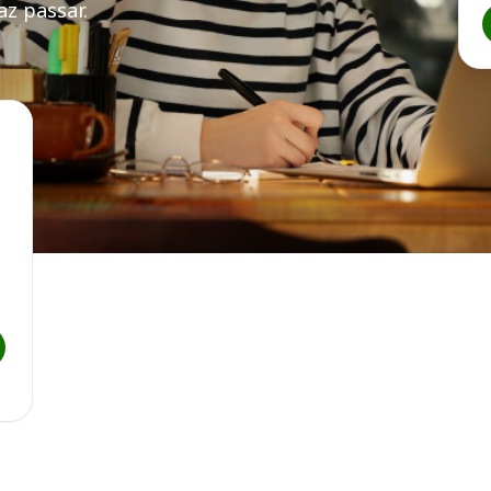
z passar.
 GO
cutiva de Administração Penitenciária de Goiás