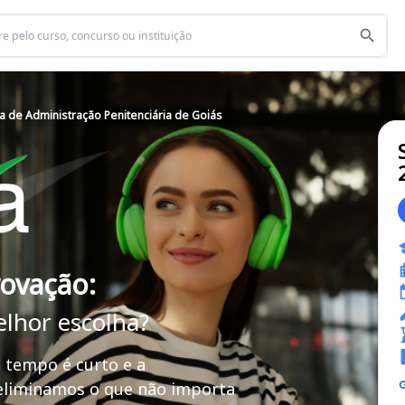
a de Administração Penitenciária de Goiás
rovação:
elhor escolha?
 tempo é curto e a
 eliminamos o que não importa