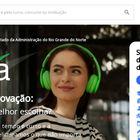
Estado da Administração do Rio Grande do Norte
S
d
d
rovação:
elhor escolha?
 tempo é curto e a
 eliminamos o que não importa