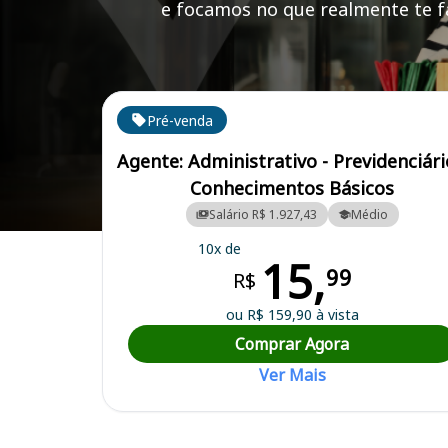
e focamos no que realmente te fa
Cursos em destaque para passar no concurso SEAD
Pré-venda
Agente: Administrativo - Previdenciári
Conhecimentos Básicos
Salário R$ 1.927,43
Médio
Curso Preparatório para o Concurso SEAD RN - SEAD RN - Secretari
10x de
15,
99
R$
ou R$ 159,90 à vista
Comprar Agora
Ver Mais