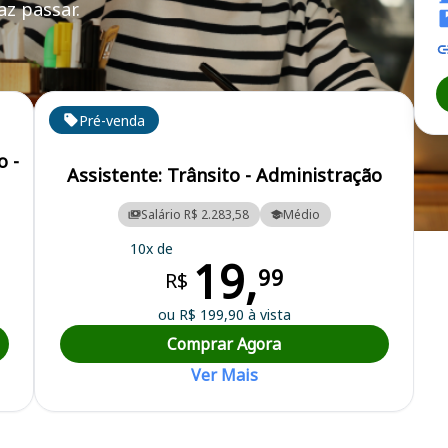
z passar.
 RN
Pré-venda
o -
Assistente: Trânsito - Administração
Salário R$ 2.283,58
Médio
a de Estado da Administração do Rio Grande do Norte
10x de
19,
99
R$
ou R$ 199,90 à vista
Comprar Agora
Ver Mais