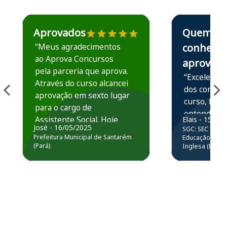
Estudante José recomenda o Aprova Concursos em depoime
Estudante Elais
Aprovados
Quem
“Meus agradecimentos
conhece,
ao Aprova Concursos
aprova
pela parceria que aprova.
“Excelente 
Através do curso alcancei
dos conteú
aprovação em sexto lugar
curso, ficou
para o cargo de
entender e
Assistente Social. Hoje
Elais - 15/07
prática atr
José - 16/05/2025
SGC: SEC BA - 
estou atuando na
resolução 
Prefeitura Municipal de Santarém
Educação Básic
Prefeitura de Santarém.
(Pará)
Inglesa (Edital
questões.”
Obrigado ao professores
e ao APROVA!”