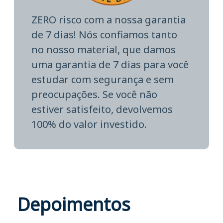
ZERO risco com a nossa garantia
de 7 dias! Nós confiamos tanto
no nosso material, que damos
uma garantia de 7 dias para você
estudar com segurança e sem
preocupações. Se você não
estiver satisfeito, devolvemos
100% do valor investido.
Depoimentos