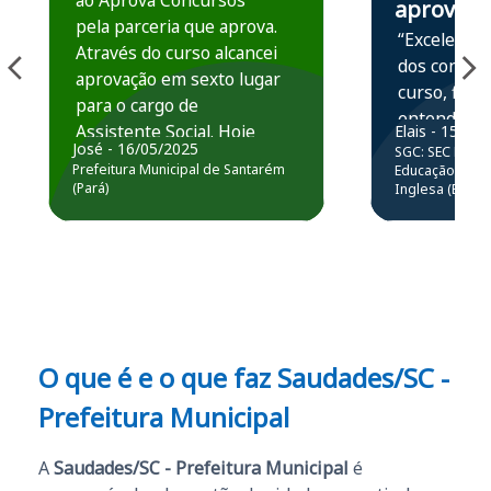
ao Aprova Concursos
aprova
pela parceria que aprova.
“Excelente 
Através do curso alcancei
dos conteú
aprovação em sexto lugar
curso, ficou
para o cargo de
entender e
Assistente Social. Hoje
Elais - 15/07
prática atr
José - 16/05/2025
SGC: SEC BA - 
estou atuando na
resolução 
Prefeitura Municipal de Santarém
Educação Básic
Prefeitura de Santarém.
(Pará)
Inglesa (Edital
questões.”
Obrigado ao professores
e ao APROVA!”
O que é e o que faz Saudades/SC -
Prefeitura Municipal
A
Saudades/SC - Prefeitura Municipal
é