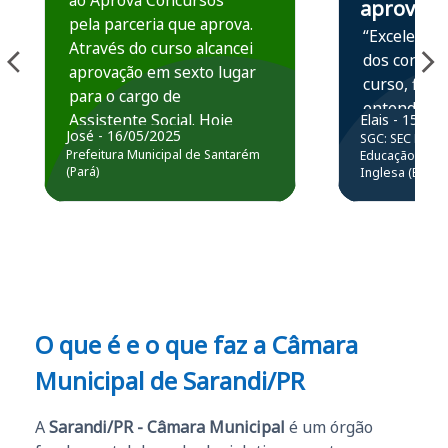
ao Aprova Concursos
aprova
pela parceria que aprova.
“Excelente 
Através do curso alcancei
dos conteú
aprovação em sexto lugar
curso, ficou
para o cargo de
entender e
Assistente Social. Hoje
Elais - 15/07
prática atr
José - 16/05/2025
SGC: SEC BA - 
estou atuando na
resolução 
Prefeitura Municipal de Santarém
Educação Básic
Prefeitura de Santarém.
(Pará)
Inglesa (Edital
questões.”
Obrigado ao professores
e ao APROVA!”
O que é e o que faz a Câmara
Municipal de Sarandi/PR
A
Sarandi/PR - Câmara Municipal
é um órgão