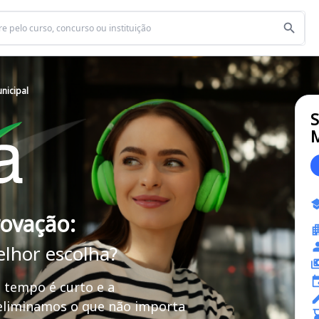
unicipal
S
M
rovação:
elhor escolha?
 tempo é curto e a
 eliminamos o que não importa