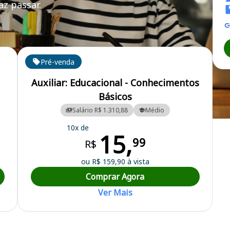
z passar.
Pré-venda
Auxiliar: Educacional - Conhecimentos
Básicos
Salário R$ 1.310,88
Médio
al
10x de
15,
99
R$
ou R$ 159,90 à vista
Comprar Agora
Ver Mais