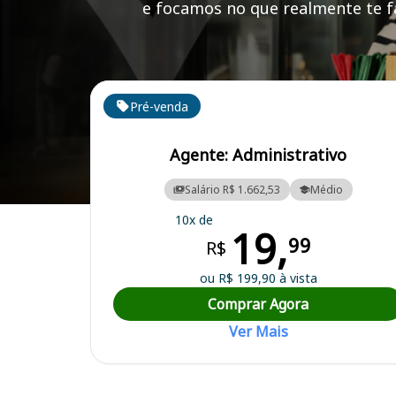
e focamos no que realmente te fa
Cursos em destaque para passar no concurso
Pré-venda
Agente: Administrativo
Salário R$ 1.662,53
Médio
Curso Preparatório para o Concurso Sapucaia/RJ - Prefeitura Municip
10x de
19,
99
R$
ou R$ 199,90 à vista
Comprar Agora
Ver Mais